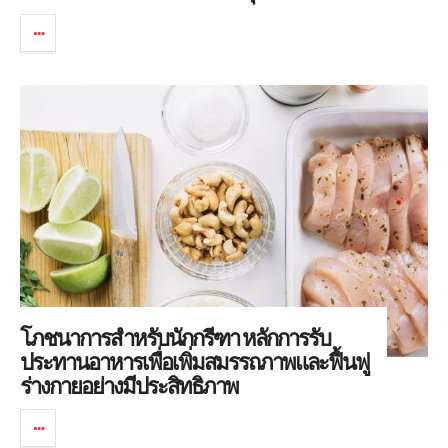
โภชนาการสำหรับนักกรีฑา หลักการรับ
ประทานอาหารเพื่อเพิ่มสมรรถภาพและฟื้นฟู
ร่างกายอย่างมีประสิทธิภาพ