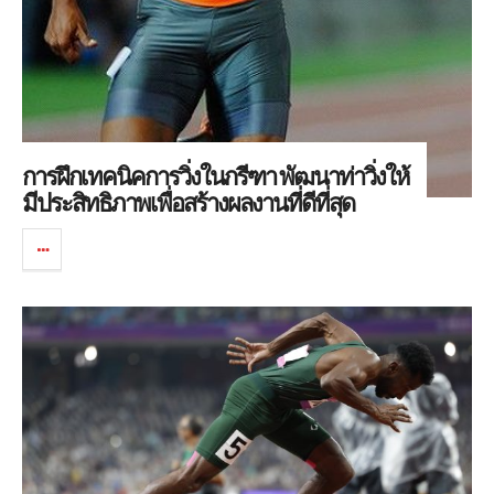
การฝึกเทคนิคการวิ่งในกรีฑา พัฒนาท่าวิ่งให้
มีประสิทธิภาพเพื่อสร้างผลงานที่ดีที่สุด