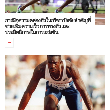
การฝึกความคล่องตัวในกรีฑา ปัจจัยสำคัญที่
ช่วยเพิ่มความเร็ว การทรงตัว และ
ประสิทธิภาพในการแข่งขัน