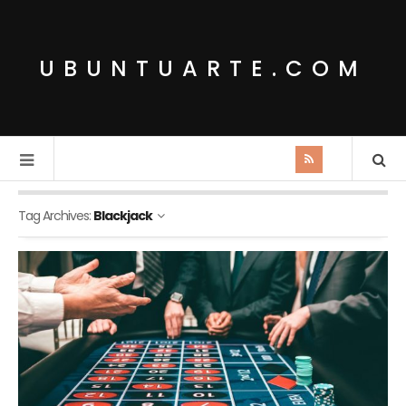
UBUNTUARTE.COM
Tag Archives:
Blackjack