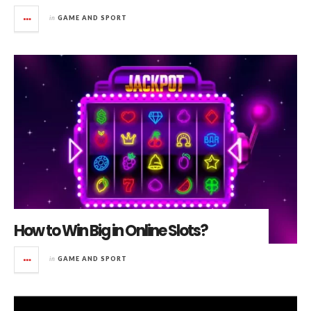
in
GAME AND SPORT
How to Win Big in Online Slots?
in
GAME AND SPORT