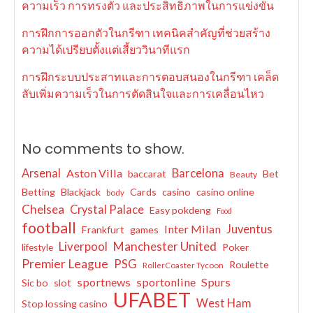
ความเร็ว การทรงตัว และประสิทธิภาพในการแข่งขัน
การฝึกการออกตัวในกรีฑา เทคนิคสำคัญที่ช่วยสร้าง
ความได้เปรียบตั้งแต่เสี้ยววินาทีแรก
การฝึกระบบประสาทและการตอบสนองในกรีฑา เคล็ด
ลับเพิ่มความเร็วในการตัดสินใจและการเคลื่อนไหว
No comments to show.
Barcelona
Arsenal
Aston Villa
baccarat
Bet
Beauty
Betting
Blackjack
Cards
casino
casino online
body
Chelsea
Crystal Palace
Easy pokdeng
Food
football
Inter Milan
Juventus
Frankfurt
games
Liverpool
Manchester United
Poker
lifestyle
Premier League
PSG
Roulette
RollerCoaster Tycoon
sportnews
sportonline
Spurs
Sic bo
slot
UFABET
West Ham
Stop lossing casino