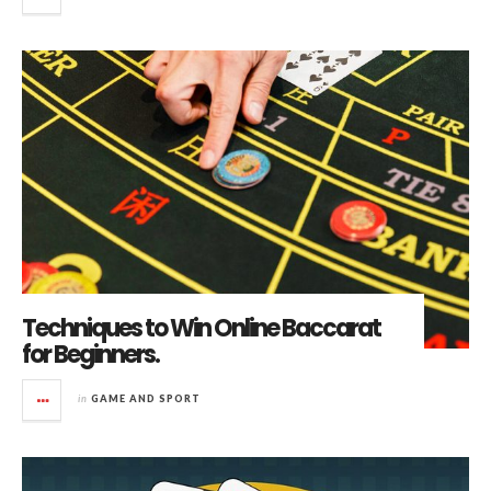
Techniques to Win Online Baccarat
for Beginners.
in
GAME AND SPORT