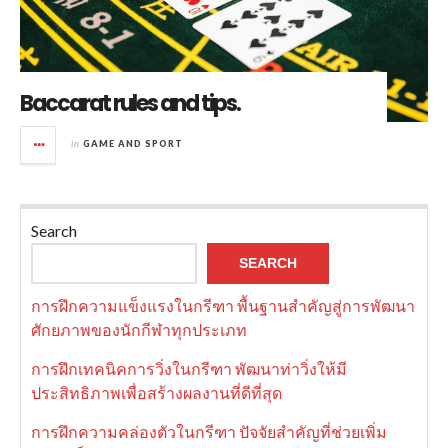
Baccarat rules and tips.
in
GAME AND SPORT
Search
SEARCH
การฝึกความแข็งแรงในกรีฑา พื้นฐานสำคัญสู่การพัฒนา
ศักยภาพของนักกีฬาทุกประเภท
การฝึกเทคนิคการวิ่งในกรีฑา พัฒนาท่าวิ่งให้มี
ประสิทธิภาพเพื่อสร้างผลงานที่ดีที่สุด
การฝึกความคล่องตัวในกรีฑา ปัจจัยสำคัญที่ช่วยเพิ่ม