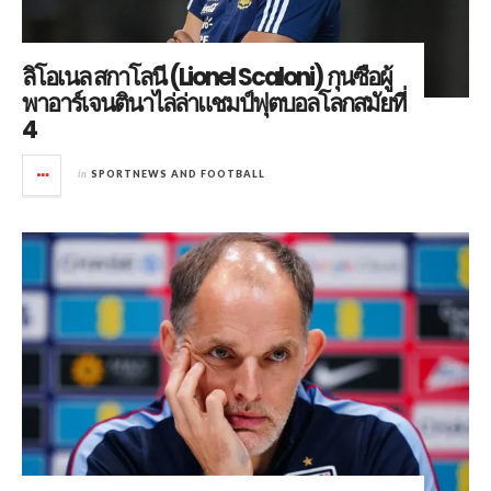
ลิโอเนล สกาโลนี (Lionel Scaloni) กุนซือผู้
พาอาร์เจนตินาไล่ล่าแชมป์ฟุตบอลโลกสมัยที่
4
in
SPORTNEWS AND FOOTBALL