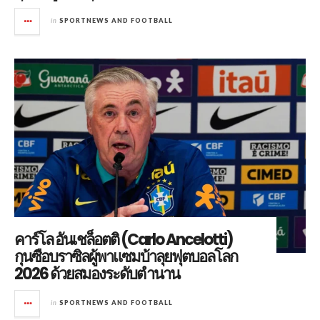
in
SPORTNEWS AND FOOTBALL
คาร์โล อันเชล็อตติ (Carlo Ancelotti)
กุนซือบราซิลผู้พาแซมบ้าลุยฟุตบอลโลก
2026 ด้วยสมองระดับตำนาน
in
SPORTNEWS AND FOOTBALL