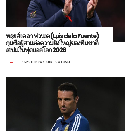
หลุยส์ เด ลา ฟวนเต (Luis de la Fuente)
กุนซือผู้สานต่อความยิ่งใหญ่ของทีมชาติ
สเปนในฟุตบอลโลก 2026
in
SPORTNEWS AND FOOTBALL