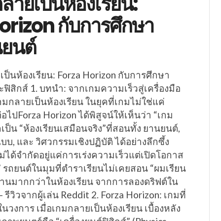
กลายเป็นห้องเรียน:
orizon กับการศึกษา
นยนต์
เป็นห้องเรียน: Forza Horizon กับการศึกษา
ฟิสิกส์ 1. บทนำ: จากเกมความเร็วสู่เครื่องมือ
อเกมกลายเป็นห้องเรียน ในยุคที่เกมไม่ใช่แค่
่อไปForza Horizon ได้พิสูจน์ให้เห็นว่า “เกม
ป็น “ห้องเรียนเสมือนจริง”ที่สอนทั้ง ยานยนต์,
บบ, และ วิศวกรรมเชิงปฏิบัติ ได้อย่างลึกซึ้ง
่ได้จำกัดอยู่แค่การเร่งความเร็วแต่เปิดโอกาส
าใจ” รถยนต์ในมุมที่ตำราเรียนไม่เคยสอน “ผมเรียน
ยดทานมากกว่าในห้องเรียน จากการลองดริฟต์ใน
 รีวิวจากผู้เล่น Reddit 2. Forza Horizon: เกมที่
สุดในวงการ เมื่อเกมกลายเป็นห้องเรียน เบื้องหลัง