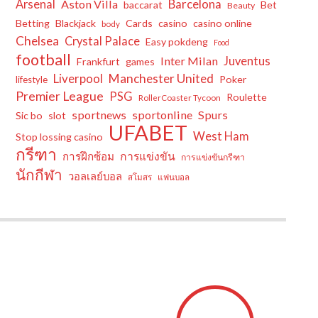
Barcelona
Arsenal
Aston Villa
baccarat
Bet
Beauty
Betting
Blackjack
Cards
casino
casino online
body
Chelsea
Crystal Palace
Easy pokdeng
Food
football
Inter Milan
Juventus
Frankfurt
games
Liverpool
Manchester United
Poker
lifestyle
Premier League
PSG
Roulette
RollerCoaster Tycoon
sportnews
sportonline
Spurs
Sic bo
slot
UFABET
West Ham
Stop lossing casino
กรีฑา
การแข่งขัน
การฝึกซ้อม
การแข่งขันกรีฑา
นักกีฬา
วอลเลย์บอล
สโมสร
แฟนบอล