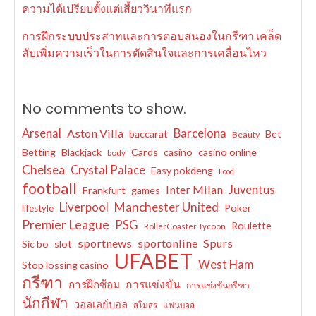
ความได้เปรียบตั้งแต่เสี้ยววินาทีแรก
การฝึกระบบประสาทและการตอบสนองในกรีฑา เคล็ด
ลับเพิ่มความเร็วในการตัดสินใจและการเคลื่อนไหว
No comments to show.
Barcelona
Arsenal
Aston Villa
baccarat
Bet
Beauty
Betting
Blackjack
Cards
casino
casino online
body
Chelsea
Crystal Palace
Easy pokdeng
Food
football
Inter Milan
Juventus
Frankfurt
games
Liverpool
Manchester United
Poker
lifestyle
Premier League
PSG
Roulette
RollerCoaster Tycoon
sportnews
sportonline
Spurs
Sic bo
slot
UFABET
West Ham
Stop lossing casino
กรีฑา
การแข่งขัน
การฝึกซ้อม
การแข่งขันกรีฑา
นักกีฬา
วอลเลย์บอล
สโมสร
แฟนบอล