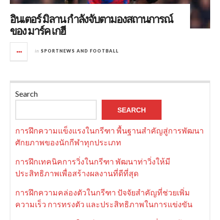
อินเตอร์ มิลาน กำลังจับตามองสถานการณ์
ของ มาร์ค เกฮี
in
SPORTNEWS AND FOOTBALL
Search
SEARCH
การฝึกความแข็งแรงในกรีฑา พื้นฐานสำคัญสู่การพัฒนา
ศักยภาพของนักกีฬาทุกประเภท
การฝึกเทคนิคการวิ่งในกรีฑา พัฒนาท่าวิ่งให้มี
ประสิทธิภาพเพื่อสร้างผลงานที่ดีที่สุด
การฝึกความคล่องตัวในกรีฑา ปัจจัยสำคัญที่ช่วยเพิ่ม
ความเร็ว การทรงตัว และประสิทธิภาพในการแข่งขัน