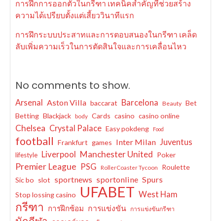
การฝึกการออกตัวในกรีฑา เทคนิคสำคัญที่ช่วยสร้าง
ความได้เปรียบตั้งแต่เสี้ยววินาทีแรก
การฝึกระบบประสาทและการตอบสนองในกรีฑา เคล็ด
ลับเพิ่มความเร็วในการตัดสินใจและการเคลื่อนไหว
No comments to show.
Barcelona
Arsenal
Aston Villa
baccarat
Bet
Beauty
Betting
Blackjack
Cards
casino
casino online
body
Chelsea
Crystal Palace
Easy pokdeng
Food
football
Inter Milan
Juventus
Frankfurt
games
Liverpool
Manchester United
Poker
lifestyle
Premier League
PSG
Roulette
RollerCoaster Tycoon
sportnews
sportonline
Spurs
Sic bo
slot
UFABET
West Ham
Stop lossing casino
กรีฑา
การแข่งขัน
การฝึกซ้อม
การแข่งขันกรีฑา