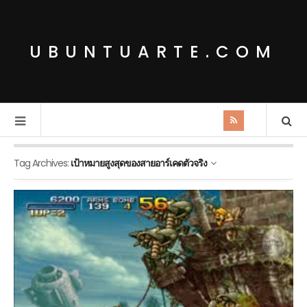
UBUNTUARTE.COM
Tag Archives:
เป้าหมายสูงสุดของสายอาร์เคดตัวจริง