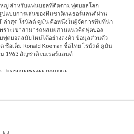
ใหญ่ สำหรับแฟนบอลที่ติดตามฟุตบอลโลก
ูปแบบการเล่นของทีมชาติเนเธอร์แลนด์ผ่าน
่าสุด โรนัลด์ คูมัน คือหนึ่งในผู้จัดการทีมที่น่า
ด เพราะเขาสามารถผสมผสานแนวคิดฟุตบอล
กับฟุตบอลสมัยใหม่ได้อย่างลงตัว ข้อมูลส่วนตัว
ด ชื่อเต็ม Ronald Koeman ชื่อไทย โรนัลด์ คูมัน
คม 1963 สัญชาติ เนเธอร์แลนด์
6
in
SPORTNEWS AND FOOTBALL