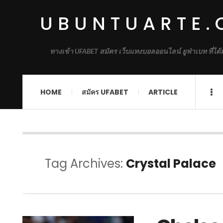
UBUNTUARTE
ทางเข้า UFABET สมัคร เว็บแทงบอลออนไลน์ ยูฟ่าเบท ที่ได
HOME
สมัคร UFABET
ARTICLE
Tag Archives:
Crystal Palace