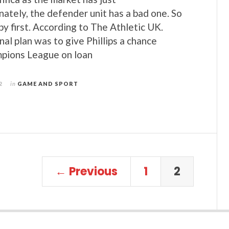
nately, the defender unit has a bad one. So
by first. According to The Athletic UK.
nal plan was to give Phillips a chance
mpions League on loan
2
in
GAME AND SPORT
← Previous
1
2