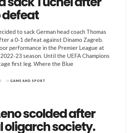
 sack Tuchel after
 defeat
ecided to sack German head coach Thomas
 After a 0-1 defeat against Dinamo Zagreb.
oor performance in the Premier League at
e 2022-23 season. Until the UEFA Champions
age first leg. Where the Blue
2
in
GAME AND SPORT
eno scolded after
 oligarch society.