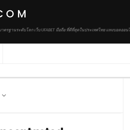
.COM
้มาตรฐานระดับโลก เว็บ UFABET มือถือ ที่ดีที่สุดในประเทศไทย แทงบอลออนไ