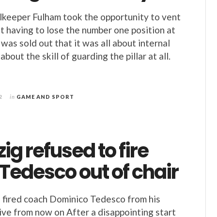
keeper Fulham took the opportunity to vent
at having to lose the number one position at
t was sold out that it was all about internal
t about the skill of guarding the pillar at all.
2
in
GAME AND SPORT
zig refused to fire
 Tedesco out of chair
 fired coach Dominico Tedesco from his
tive from now on After a disappointing start