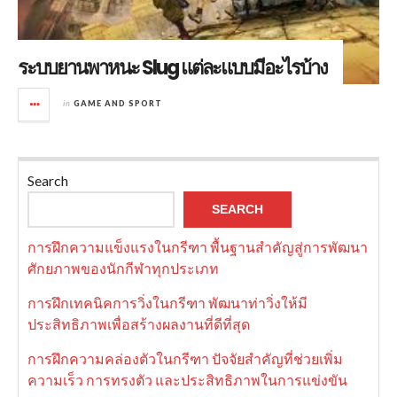
ระบบยานพาหนะ Slug แต่ละแบบมีอะไรบ้าง
in
GAME AND SPORT
Search
SEARCH
การฝึกความแข็งแรงในกรีฑา พื้นฐานสำคัญสู่การพัฒนา
ศักยภาพของนักกีฬาทุกประเภท
การฝึกเทคนิคการวิ่งในกรีฑา พัฒนาท่าวิ่งให้มี
ประสิทธิภาพเพื่อสร้างผลงานที่ดีที่สุด
การฝึกความคล่องตัวในกรีฑา ปัจจัยสำคัญที่ช่วยเพิ่ม
ความเร็ว การทรงตัว และประสิทธิภาพในการแข่งขัน