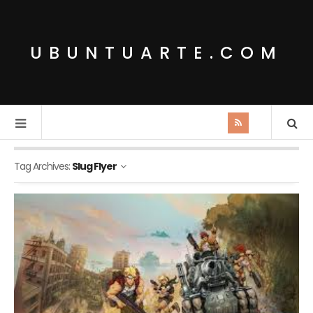
UBUNTUARTE.COM
Tag Archives:
Slug Flyer