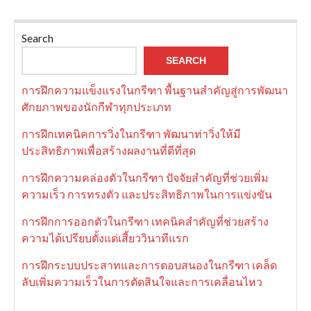
Search
SEARCH
การฝึกความแข็งแรงในกรีฑา พื้นฐานสำคัญสู่การพัฒนา
ศักยภาพของนักกีฬาทุกประเภท
การฝึกเทคนิคการวิ่งในกรีฑา พัฒนาท่าวิ่งให้มี
ประสิทธิภาพเพื่อสร้างผลงานที่ดีที่สุด
การฝึกความคล่องตัวในกรีฑา ปัจจัยสำคัญที่ช่วยเพิ่ม
ความเร็ว การทรงตัว และประสิทธิภาพในการแข่งขัน
การฝึกการออกตัวในกรีฑา เทคนิคสำคัญที่ช่วยสร้าง
ความได้เปรียบตั้งแต่เสี้ยววินาทีแรก
การฝึกระบบประสาทและการตอบสนองในกรีฑา เคล็ด
ลับเพิ่มความเร็วในการตัดสินใจและการเคลื่อนไหว