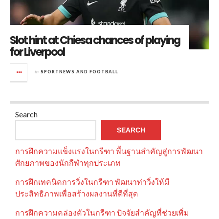
Slot hint at Chiesa chances of playing
for Liverpool
in
SPORTNEWS AND FOOTBALL
Search
SEARCH
การฝึกความแข็งแรงในกรีฑา พื้นฐานสำคัญสู่การพัฒนา
ศักยภาพของนักกีฬาทุกประเภท
การฝึกเทคนิคการวิ่งในกรีฑา พัฒนาท่าวิ่งให้มี
ประสิทธิภาพเพื่อสร้างผลงานที่ดีที่สุด
การฝึกความคล่องตัวในกรีฑา ปัจจัยสำคัญที่ช่วยเพิ่ม