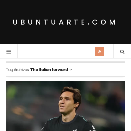
UBUNTUARTE.COM
Tag Archives:
The Italian forward