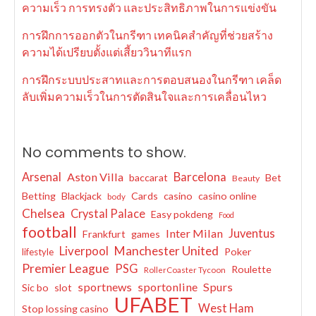
ความเร็ว การทรงตัว และประสิทธิภาพในการแข่งขัน
การฝึกการออกตัวในกรีฑา เทคนิคสำคัญที่ช่วยสร้าง
ความได้เปรียบตั้งแต่เสี้ยววินาทีแรก
การฝึกระบบประสาทและการตอบสนองในกรีฑา เคล็ด
ลับเพิ่มความเร็วในการตัดสินใจและการเคลื่อนไหว
No comments to show.
Barcelona
Arsenal
Aston Villa
baccarat
Bet
Beauty
Betting
Blackjack
Cards
casino
casino online
body
Chelsea
Crystal Palace
Easy pokdeng
Food
football
Inter Milan
Juventus
Frankfurt
games
Liverpool
Manchester United
Poker
lifestyle
Premier League
PSG
Roulette
RollerCoaster Tycoon
sportnews
sportonline
Spurs
Sic bo
slot
UFABET
West Ham
Stop lossing casino