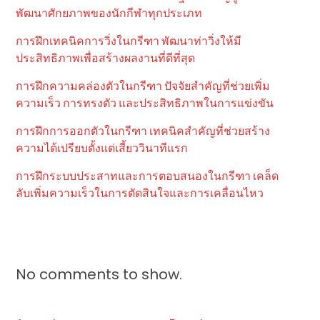
พัฒนาศักยภาพของนักกีฬาทุกประเภท
การฝึกเทคนิคการวิ่งในกรีฑา พัฒนาท่าวิ่งให้มี
ประสิทธิภาพเพื่อสร้างผลงานที่ดีที่สุด
การฝึกความคล่องตัวในกรีฑา ปัจจัยสำคัญที่ช่วยเพิ่ม
ความเร็ว การทรงตัว และประสิทธิภาพในการแข่งขัน
การฝึกการออกตัวในกรีฑา เทคนิคสำคัญที่ช่วยสร้าง
ความได้เปรียบตั้งแต่เสี้ยววินาทีแรก
การฝึกระบบประสาทและการตอบสนองในกรีฑา เคล็ด
ลับเพิ่มความเร็วในการตัดสินใจและการเคลื่อนไหว
No comments to show.