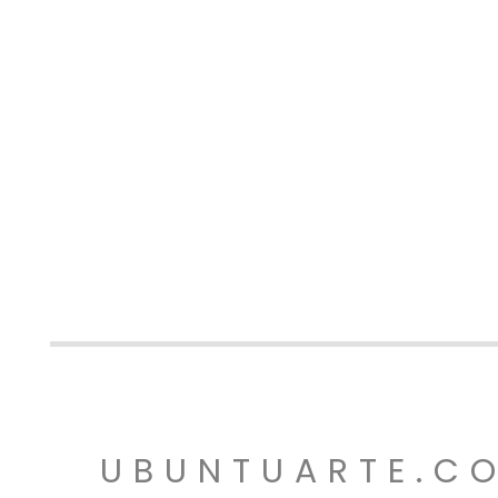
UBUNTUARTE.C