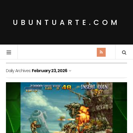
UBUNTUARTE.COM
Daily Archives:
February 23, 2026