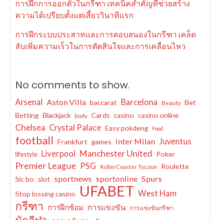
การฝึกการออกตัวในกรีฑา เทคนิคสำคัญที่ช่วยสร้าง
ความได้เปรียบตั้งแต่เสี้ยววินาทีแรก
การฝึกระบบประสาทและการตอบสนองในกรีฑา เคล็ด
ลับเพิ่มความเร็วในการตัดสินใจและการเคลื่อนไหว
No comments to show.
Barcelona
Arsenal
Aston Villa
baccarat
Bet
Beauty
Betting
Blackjack
Cards
casino
casino online
body
Chelsea
Crystal Palace
Easy pokdeng
Food
football
Inter Milan
Juventus
Frankfurt
games
Liverpool
Manchester United
Poker
lifestyle
Premier League
PSG
Roulette
RollerCoaster Tycoon
sportnews
sportonline
Spurs
Sic bo
slot
UFABET
West Ham
Stop lossing casino
กรีฑา
การแข่งขัน
การฝึกซ้อม
การแข่งขันกรีฑา