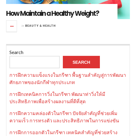
How Maintain a Healthy Weight?
in
BEAUTY & HEALTH
Search
SEARCH
การฝึกความแข็งแรงในกรีฑา พื้นฐานสำคัญสู่การพัฒนา
ศักยภาพของนักกีฬาทุกประเภท
การฝึกเทคนิคการวิ่งในกรีฑา พัฒนาท่าวิ่งให้มี
ประสิทธิภาพเพื่อสร้างผลงานที่ดีที่สุด
การฝึกความคล่องตัวในกรีฑา ปัจจัยสำคัญที่ช่วยเพิ่ม
ความเร็ว การทรงตัว และประสิทธิภาพในการแข่งขัน
การฝึกการออกตัวในกรีฑา เทคนิคสำคัญที่ช่วยสร้าง