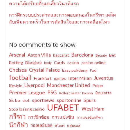
ความได้เปรียบตั้งแต่เสี้ยววินาทีแรก
การฝึกระบบประสาทและการตอบสนองในกรีฑา เคล็ด
ลับเพิ่มความเร็วในการตัดสินใจและการเคลื่อนไหว
No comments to show.
Barcelona
Arsenal
Aston Villa
baccarat
Bet
Beauty
Betting
Blackjack
Cards
casino
casino online
body
Chelsea
Crystal Palace
Easy pokdeng
Food
football
Inter Milan
Juventus
Frankfurt
games
Liverpool
Manchester United
Poker
lifestyle
Premier League
PSG
Roulette
RollerCoaster Tycoon
sportnews
sportonline
Spurs
Sic bo
slot
UFABET
West Ham
Stop lossing casino
กรีฑา
การแข่งขัน
การฝึกซ้อม
การแข่งขันกรีฑา
นักกีฬา
วอลเลย์บอล
สโมสร
แฟนบอล