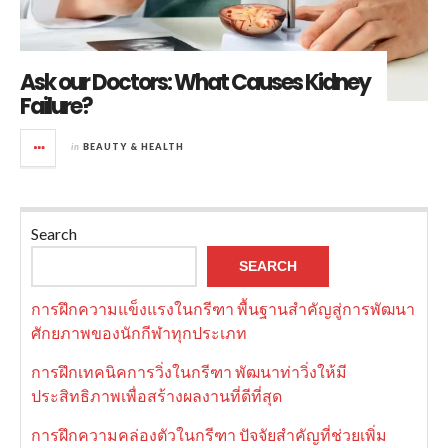
Ask our Doctors: What Causes Kidney
Failure?
in
BEAUTY & HEALTH
Search
SEARCH
การฝึกความแข็งแรงในกรีฑา พื้นฐานสำคัญสู่การพัฒนา
ศักยภาพของนักกีฬาทุกประเภท
การฝึกเทคนิคการวิ่งในกรีฑา พัฒนาท่าวิ่งให้มี
ประสิทธิภาพเพื่อสร้างผลงานที่ดีที่สุด
การฝึกความคล่องตัวในกรีฑา ปัจจัยสำคัญที่ช่วยเพิ่ม