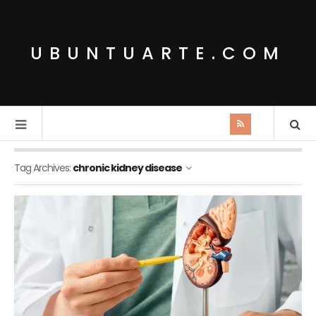
UBUNTUARTE.COM
Tag Archives:
chronic kidney disease