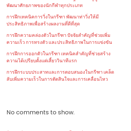
พัฒนาศักยภาพของนักกีฬาทุกประเภท
การฝึกเทคนิคการวิ่งในกรีฑา พัฒนาท่าวิ่งให้มี
ประสิทธิภาพเพื่อสร้างผลงานที่ดีที่สุด
การฝึกความคล่องตัวในกรีฑา ปัจจัยสำคัญที่ช่วยเพิ่ม
ความเร็ว การทรงตัว และประสิทธิภาพในการแข่งขัน
การฝึกการออกตัวในกรีฑา เทคนิคสำคัญที่ช่วยสร้าง
ความได้เปรียบตั้งแต่เสี้ยววินาทีแรก
การฝึกระบบประสาทและการตอบสนองในกรีฑา เคล็ด
ลับเพิ่มความเร็วในการตัดสินใจและการเคลื่อนไหว
No comments to show.