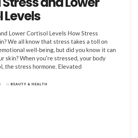
 Stress and Lower
l Levels
and Lower Cortisol Levels How Stress
n? We all know that stress takes a toll on
emotional well-being, but did you know it can
r skin? When you’re stressed, your body
ol, the stress hormone. Elevated
5
in
BEAUTY & HEALTH