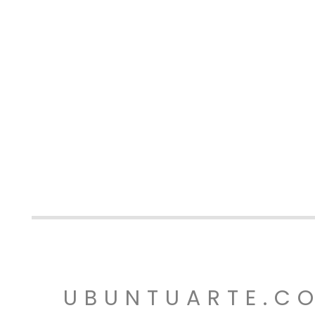
UBUNTUARTE.C