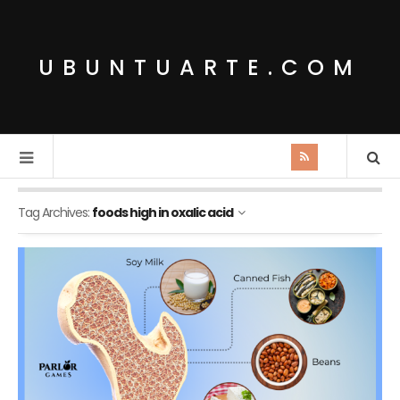
UBUNTUARTE.COM
Tag Archives:
foods high in oxalic acid