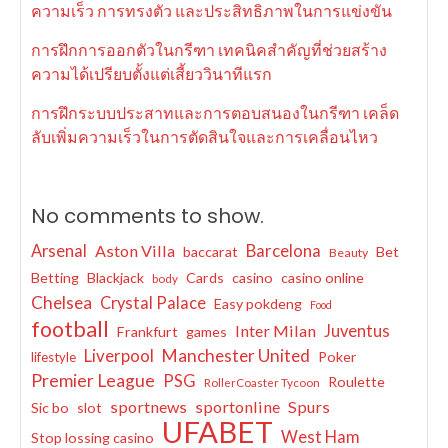
ความเร็ว การทรงตัว และประสิทธิภาพในการแข่งขัน
การฝึกการออกตัวในกรีฑา เทคนิคสำคัญที่ช่วยสร้าง
ความได้เปรียบตั้งแต่เสี้ยววินาทีแรก
การฝึกระบบประสาทและการตอบสนองในกรีฑา เคล็ด
ลับเพิ่มความเร็วในการตัดสินใจและการเคลื่อนไหว
No comments to show.
Barcelona
Arsenal
Aston Villa
baccarat
Bet
Beauty
Betting
Blackjack
Cards
casino
casino online
body
Chelsea
Crystal Palace
Easy pokdeng
Food
football
Inter Milan
Juventus
Frankfurt
games
Liverpool
Manchester United
Poker
lifestyle
Premier League
PSG
Roulette
RollerCoaster Tycoon
sportnews
sportonline
Spurs
Sic bo
slot
UFABET
West Ham
Stop lossing casino