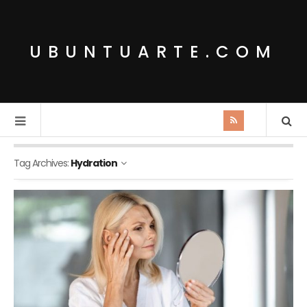
UBUNTUARTE.COM
Tag Archives:
Hydration