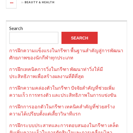
in
BEAUTY & HEALTH
Search
SEARCH
การฝึกความแข็งแรงในกรีฑา พื้นฐานสำคัญสู่การพัฒนา
ศักยภาพของนักกีฬาทุกประเภท
การฝึกเทคนิคการวิ่งในกรีฑา พัฒนาท่าวิ่งให้มี
ประสิทธิภาพเพื่อสร้างผลงานที่ดีที่สุด
การฝึกความคล่องตัวในกรีฑา ปัจจัยสำคัญที่ช่วยเพิ่ม
ความเร็ว การทรงตัว และประสิทธิภาพในการแข่งขัน
การฝึกการออกตัวในกรีฑา เทคนิคสำคัญที่ช่วยสร้าง
ความได้เปรียบตั้งแต่เสี้ยววินาทีแรก
การฝึกระบบประสาทและการตอบสนองในกรีฑา เคล็ด
ลับเพิ่มความเร็วในการตัดสินใจและการเคลื่อนไหว