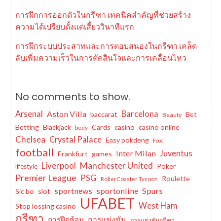
การฝึกการออกตัวในกรีฑา เทคนิคสำคัญที่ช่วยสร้าง
ความได้เปรียบตั้งแต่เสี้ยววินาทีแรก
การฝึกระบบประสาทและการตอบสนองในกรีฑา เคล็ด
ลับเพิ่มความเร็วในการตัดสินใจและการเคลื่อนไหว
No comments to show.
Barcelona
Arsenal
Aston Villa
baccarat
Bet
Beauty
Betting
Blackjack
Cards
casino
casino online
body
Chelsea
Crystal Palace
Easy pokdeng
Food
football
Inter Milan
Juventus
Frankfurt
games
Liverpool
Manchester United
Poker
lifestyle
Premier League
PSG
Roulette
RollerCoaster Tycoon
sportnews
sportonline
Spurs
Sic bo
slot
UFABET
West Ham
Stop lossing casino
กรีฑา
การแข่งขัน
การฝึกซ้อม
การแข่งขันกรีฑา