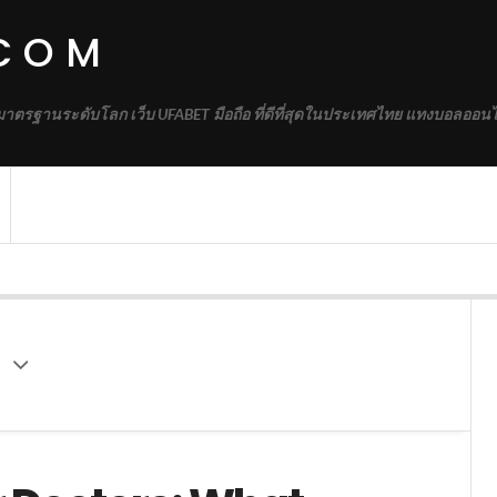
.COM
้มาตรฐานระดับโลก เว็บ UFABET มือถือ ที่ดีที่สุดในประเทศไทย แทงบอลออนไ