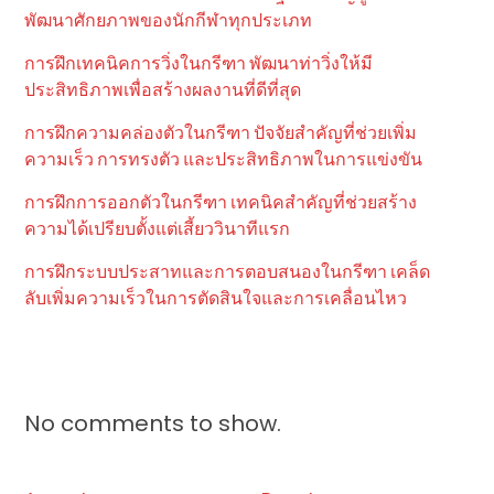
พัฒนาศักยภาพของนักกีฬาทุกประเภท
การฝึกเทคนิคการวิ่งในกรีฑา พัฒนาท่าวิ่งให้มี
ประสิทธิภาพเพื่อสร้างผลงานที่ดีที่สุด
การฝึกความคล่องตัวในกรีฑา ปัจจัยสำคัญที่ช่วยเพิ่ม
ความเร็ว การทรงตัว และประสิทธิภาพในการแข่งขัน
การฝึกการออกตัวในกรีฑา เทคนิคสำคัญที่ช่วยสร้าง
ความได้เปรียบตั้งแต่เสี้ยววินาทีแรก
การฝึกระบบประสาทและการตอบสนองในกรีฑา เคล็ด
ลับเพิ่มความเร็วในการตัดสินใจและการเคลื่อนไหว
No comments to show.