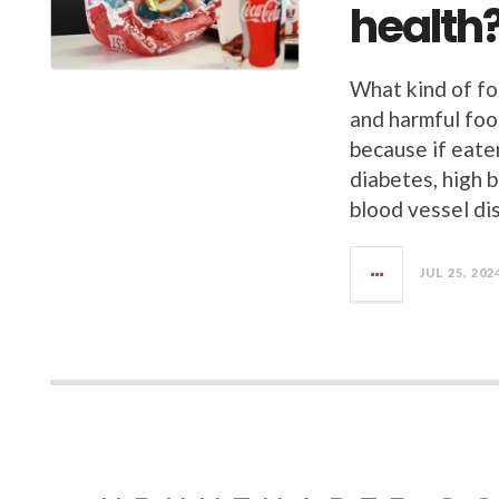
health
What kind of fo
and harmful foo
because if eaten
diabetes, high 
blood vessel di
JUL 25, 202