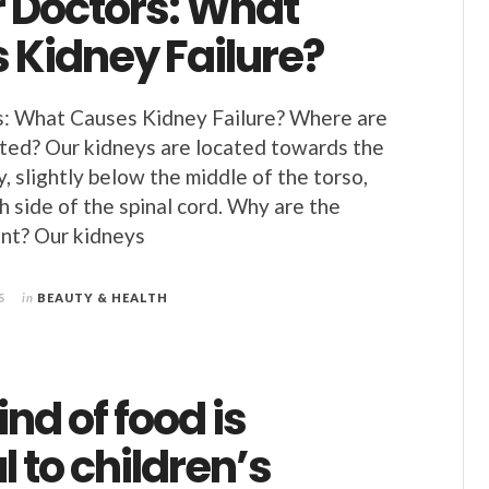
r Doctors: What
 Kidney Failure?
s: What Causes Kidney Failure? Where are
ted? Our kidneys are located towards the
, slightly below the middle of the torso,
h side of the spinal cord. Why are the
nt? Our kidneys
5
in
BEAUTY & HEALTH
nd of food is
 to children’s