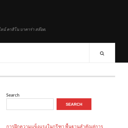
ลน์ คาสิโน บาคาร่า สล๊อต.
Search
SEARCH
การฝึกความแข็งแรงในกรีฑา พื้นฐานสำคัญสู่การ