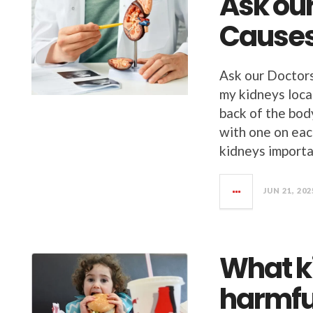
Ask ou
Causes
Ask our Doctor
my kidneys loca
back of the body
with one on eac
kidneys importa
JUN 21, 202
What ki
harmful