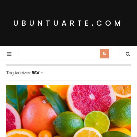
UBUNTUARTE.COM
Tag Archives:
RSV