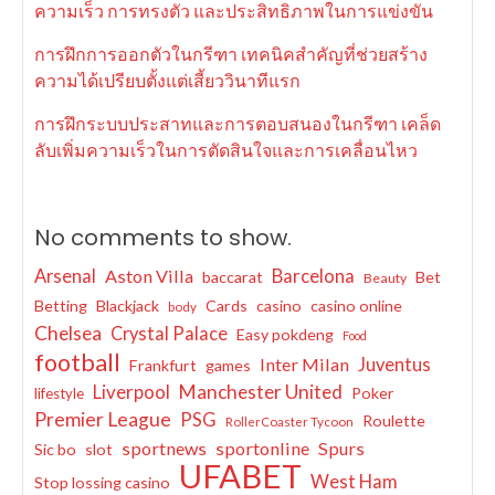
ความเร็ว การทรงตัว และประสิทธิภาพในการแข่งขัน
การฝึกการออกตัวในกรีฑา เทคนิคสำคัญที่ช่วยสร้าง
ความได้เปรียบตั้งแต่เสี้ยววินาทีแรก
การฝึกระบบประสาทและการตอบสนองในกรีฑา เคล็ด
ลับเพิ่มความเร็วในการตัดสินใจและการเคลื่อนไหว
No comments to show.
Barcelona
Arsenal
Aston Villa
baccarat
Bet
Beauty
Betting
Blackjack
Cards
casino
casino online
body
Chelsea
Crystal Palace
Easy pokdeng
Food
football
Inter Milan
Juventus
Frankfurt
games
Liverpool
Manchester United
Poker
lifestyle
Premier League
PSG
Roulette
RollerCoaster Tycoon
sportnews
sportonline
Spurs
Sic bo
slot
UFABET
West Ham
Stop lossing casino