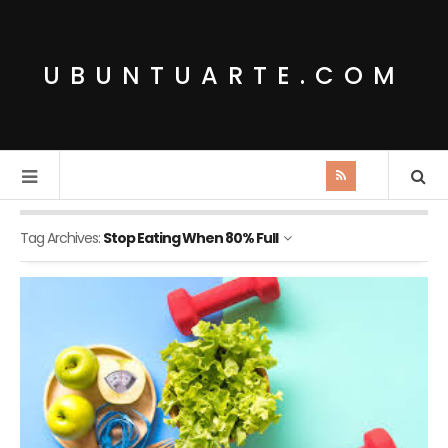
UBUNTUARTE.COM
Tag Archives:
Stop Eating When 80% Full