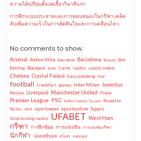
ความได้เปรียบตั้งแต่เสี้ยววินาทีแรก
การฝึกระบบประสาทและการตอบสนองในกรีฑา เคล็ด
ลับเพิ่มความเร็วในการตัดสินใจและการเคลื่อนไหว
No comments to show.
Barcelona
Arsenal
Aston Villa
baccarat
Bet
Beauty
Betting
Blackjack
Cards
casino
casino online
body
Chelsea
Crystal Palace
Easy pokdeng
Food
football
Inter Milan
Juventus
Frankfurt
games
Liverpool
Manchester United
Poker
lifestyle
Premier League
PSG
Roulette
RollerCoaster Tycoon
sportnews
sportonline
Spurs
Sic bo
slot
UFABET
West Ham
Stop lossing casino
กรีฑา
การแข่งขัน
การฝึกซ้อม
การแข่งขันกรีฑา
นักกีฬา
วอลเลย์บอล
สโมสร
แฟนบอล