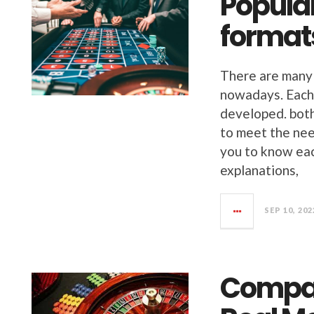
Popular
format
There are many 
nowadays. Each
developed. both
to meet the need
you to know eac
explanations,
SEP 10, 202
Compar