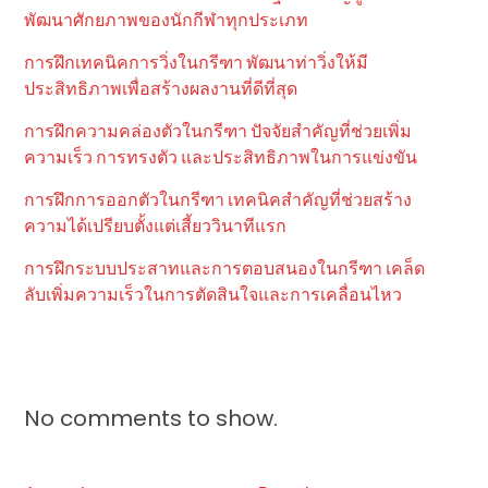
พัฒนาศักยภาพของนักกีฬาทุกประเภท
การฝึกเทคนิคการวิ่งในกรีฑา พัฒนาท่าวิ่งให้มี
ประสิทธิภาพเพื่อสร้างผลงานที่ดีที่สุด
การฝึกความคล่องตัวในกรีฑา ปัจจัยสำคัญที่ช่วยเพิ่ม
ความเร็ว การทรงตัว และประสิทธิภาพในการแข่งขัน
การฝึกการออกตัวในกรีฑา เทคนิคสำคัญที่ช่วยสร้าง
ความได้เปรียบตั้งแต่เสี้ยววินาทีแรก
การฝึกระบบประสาทและการตอบสนองในกรีฑา เคล็ด
ลับเพิ่มความเร็วในการตัดสินใจและการเคลื่อนไหว
No comments to show.