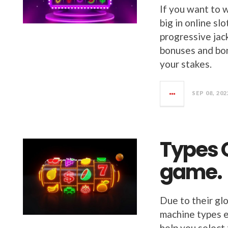
If you want to 
big in online sl
progressive jac
bonuses and bon
your stakes.
SEP 08, 202
Types 
game.
Due to their gl
machine types e
help you select 