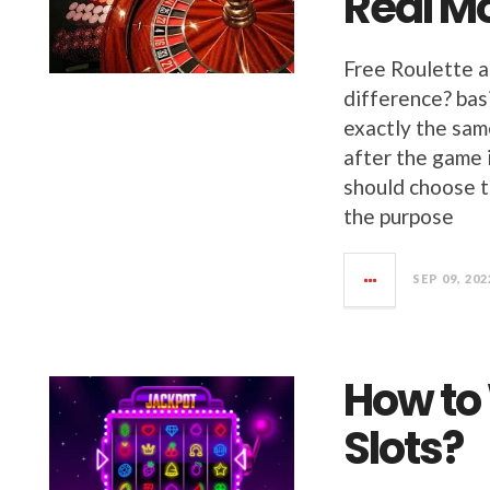
Real M
Free Roulette 
difference? bas
exactly the sam
after the game 
should choose t
the purpose
SEP 09, 202
How to 
Slots?