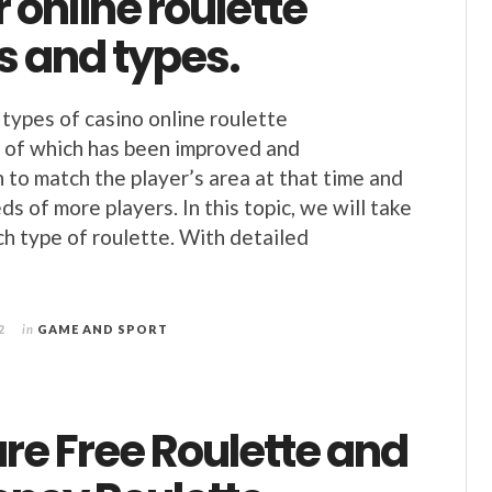
 online roulette
s and types.
types of casino online roulette
 of which has been improved and
 to match the player’s area at that time and
s of more players. In this topic, we will take
h type of roulette. With detailed
2
in
GAME AND SPORT
e Free Roulette and