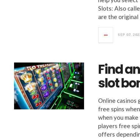
Slots: Also call
are the original
SEP 07, 202
Find a
slot bo
Online casinos g
free spins when
when you make y
players free sp
offers dependi