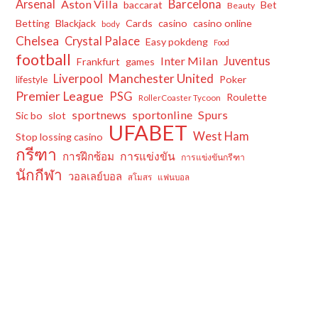
Barcelona
Arsenal
Aston Villa
baccarat
Bet
Beauty
Betting
Blackjack
Cards
casino
casino online
body
Chelsea
Crystal Palace
Easy pokdeng
Food
football
Inter Milan
Juventus
Frankfurt
games
Liverpool
Manchester United
Poker
lifestyle
Premier League
PSG
Roulette
RollerCoaster Tycoon
sportnews
sportonline
Spurs
Sic bo
slot
UFABET
West Ham
Stop lossing casino
กรีฑา
การแข่งขัน
การฝึกซ้อม
การแข่งขันกรีฑา
นักกีฬา
วอลเลย์บอล
สโมสร
แฟนบอล