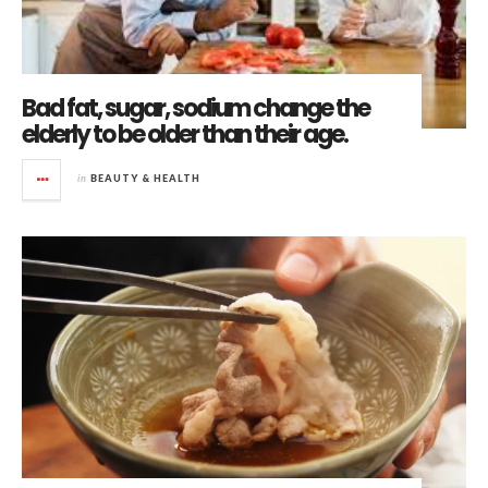
Bad fat, sugar, sodium change the
elderly to be older than their age.
in
BEAUTY & HEALTH