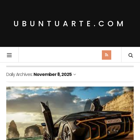
UBUNTUARTE.COM
Daily Archives:
November 8, 2025