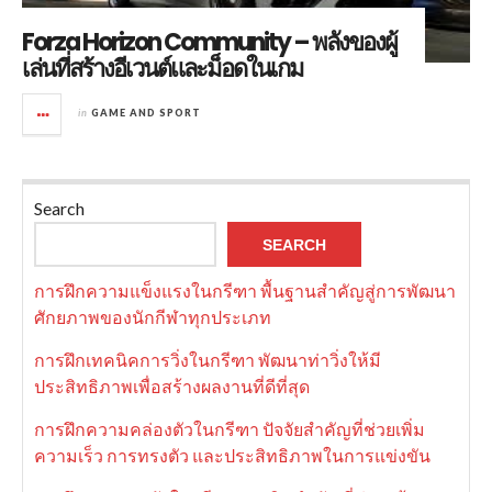
Forza Horizon Community – พลังของผู้
เล่นที่สร้างอีเวนต์และม็อดในเกม
in
GAME AND SPORT
Search
SEARCH
การฝึกความแข็งแรงในกรีฑา พื้นฐานสำคัญสู่การพัฒนา
ศักยภาพของนักกีฬาทุกประเภท
การฝึกเทคนิคการวิ่งในกรีฑา พัฒนาท่าวิ่งให้มี
ประสิทธิภาพเพื่อสร้างผลงานที่ดีที่สุด
การฝึกความคล่องตัวในกรีฑา ปัจจัยสำคัญที่ช่วยเพิ่ม
ความเร็ว การทรงตัว และประสิทธิภาพในการแข่งขัน