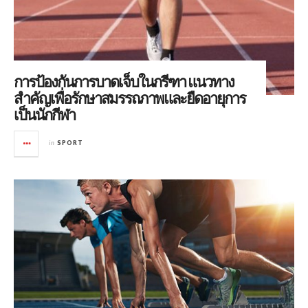
การป้องกันการบาดเจ็บในกรีฑา แนวทาง
สำคัญเพื่อรักษาสมรรถภาพและยืดอายุการ
เป็นนักกีฬา
in
SPORT