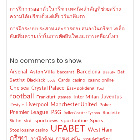
การฝึกการออกตัวในกรีฑา เทคนิคสำคัญที่ช่วยสร้าง
ความได้เปรียบตั้งแต่เสี้ยววินาทีแรก
การฝึกระบบประสาทและการตอบสนองในกรีฑา เคล็ด
ลับเพิ่มความเร็วในการตัดสินใจและการเคลื่อนไหว
No comments to show.
Barcelona
Arsenal
Aston Villa
baccarat
Bet
Beauty
Betting
Blackjack
Cards
casino
casino online
body
Chelsea
Crystal Palace
Easy pokdeng
Food
football
Inter Milan
Juventus
Frankfurt
games
Liverpool
Manchester United
Poker
lifestyle
Premier League
PSG
Roulette
RollerCoaster Tycoon
sportnews
sportonline
Spurs
Sic bo
slot
UFABET
West Ham
Stop lossing casino
กรีฑา
การแข่งขัน
การฝึกซ้อม
การแข่งขันกรีฑา