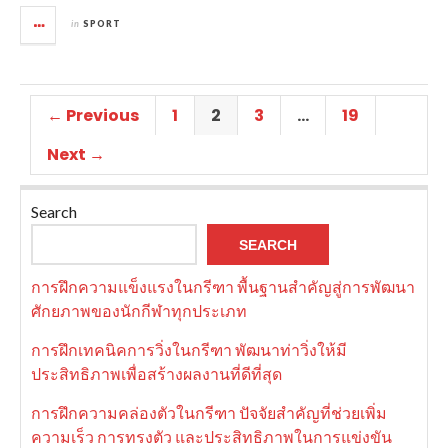
in
SPORT
← Previous
1
2
3
…
19
Next →
Search
SEARCH
การฝึกความแข็งแรงในกรีฑา พื้นฐานสำคัญสู่การพัฒนา
ศักยภาพของนักกีฬาทุกประเภท
การฝึกเทคนิคการวิ่งในกรีฑา พัฒนาท่าวิ่งให้มี
ประสิทธิภาพเพื่อสร้างผลงานที่ดีที่สุด
การฝึกความคล่องตัวในกรีฑา ปัจจัยสำคัญที่ช่วยเพิ่ม
ความเร็ว การทรงตัว และประสิทธิภาพในการแข่งขัน