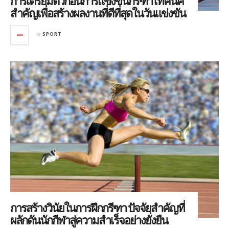
การเตรียมตัวก่อนการแข่งขันกรีฑา เทคนิค
สำคัญเพื่อสร้างผลงานที่ดีที่สุดในวันแข่งขัน
in
SPORT
การสร้างวินัยในการฝึกกรีฑา ปัจจัยสำคัญที่
ผลักดันนักกีฬาสู่ความสำเร็จอย่างยั่งยืน