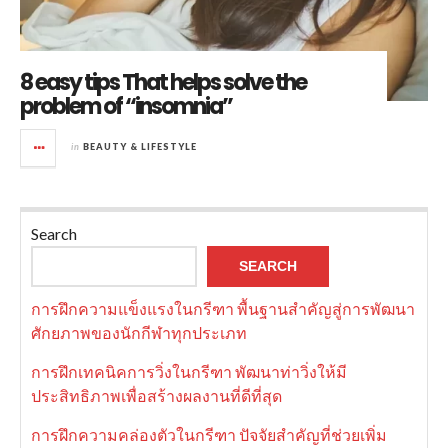
8 easy tips That helps solve the
problem of “insomnia”
in
BEAUTY & LIFESTYLE
Search
SEARCH
การฝึกความแข็งแรงในกรีฑา พื้นฐานสำคัญสู่การพัฒนา
ศักยภาพของนักกีฬาทุกประเภท
การฝึกเทคนิคการวิ่งในกรีฑา พัฒนาท่าวิ่งให้มี
ประสิทธิภาพเพื่อสร้างผลงานที่ดีที่สุด
การฝึกความคล่องตัวในกรีฑา ปัจจัยสำคัญที่ช่วยเพิ่ม