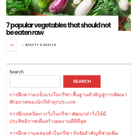
7 popular vegetables that should not
be eaten raw
in
BEAUTY & HEALTH
Search
SEARCH
การฝึกความแข็งแรงในกรีฑา พื้นฐานสำคัญสู่การพัฒนา
ศักยภาพของนักกีฬาทุกประเภท
การฝึกเทคนิคการวิ่งในกรีฑา พัฒนาท่าวิ่งให้มี
ประสิทธิภาพเพื่อสร้างผลงานที่ดีที่สุด
การฝึกความคล่องตัวในกรีฑา ปัจจัยสำคัญที่ช่วยเพิ่ม