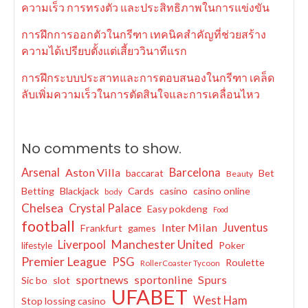
ความเร็ว การทรงตัว และประสิทธิภาพในการแข่งขัน
การฝึกการออกตัวในกรีฑา เทคนิคสำคัญที่ช่วยสร้าง
ความได้เปรียบตั้งแต่เสี้ยววินาทีแรก
การฝึกระบบประสาทและการตอบสนองในกรีฑา เคล็ด
ลับเพิ่มความเร็วในการตัดสินใจและการเคลื่อนไหว
No comments to show.
Barcelona
Arsenal
Aston Villa
baccarat
Bet
Beauty
Betting
Blackjack
Cards
casino
casino online
body
Chelsea
Crystal Palace
Easy pokdeng
Food
football
Inter Milan
Juventus
Frankfurt
games
Liverpool
Manchester United
Poker
lifestyle
Premier League
PSG
Roulette
RollerCoaster Tycoon
sportnews
sportonline
Spurs
Sic bo
slot
UFABET
West Ham
Stop lossing casino