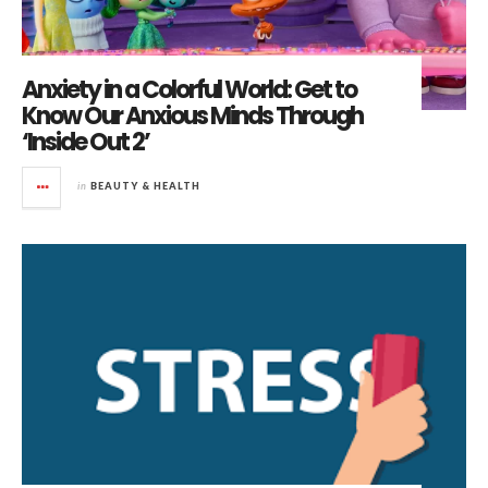
Anxiety in a Colorful World: Get to
Know Our Anxious Minds Through
‘Inside Out 2’
in
BEAUTY & HEALTH