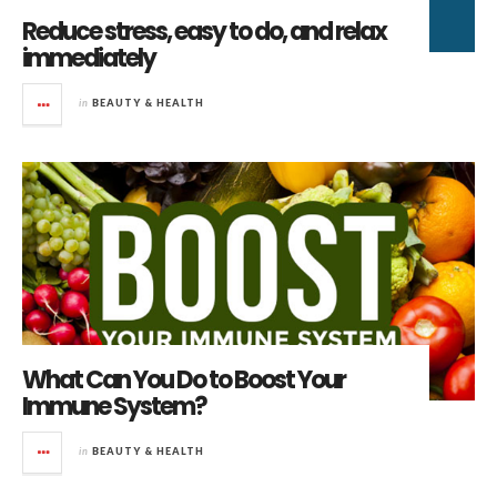
Reduce stress, easy to do, and relax
immediately
in
BEAUTY & HEALTH
What Can You Do to Boost Your
Immune System?
in
BEAUTY & HEALTH