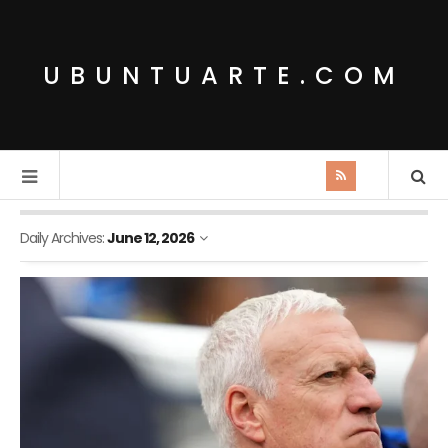
UBUNTUARTE.COM
Daily Archives:
June 12, 2026