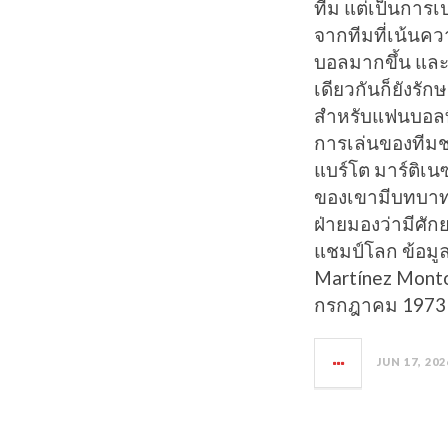
ทีม แต่เป็นการ
จากทีมที่เน้นควา
บอลมากขึ้น และใ
เดียวกันก็ยังรั
สำหรับแฟนบอลท
การเล่นของทีมช
แบร์โต มาร์ติเน
ของเขามีบทบาท
ฝ่ายมองว่ามีศั
แชมป์โลก ข้อมูล
Martínez Montol
กรกฎาคม 1973
JUN 17, 202