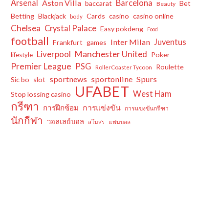
Barcelona
Arsenal
Aston Villa
baccarat
Bet
Beauty
Betting
Blackjack
Cards
casino
casino online
body
Chelsea
Crystal Palace
Easy pokdeng
Food
football
Inter Milan
Juventus
Frankfurt
games
Liverpool
Manchester United
Poker
lifestyle
Premier League
PSG
Roulette
RollerCoaster Tycoon
sportnews
sportonline
Spurs
Sic bo
slot
UFABET
West Ham
Stop lossing casino
กรีฑา
การแข่งขัน
การฝึกซ้อม
การแข่งขันกรีฑา
นักกีฬา
วอลเลย์บอล
สโมสร
แฟนบอล