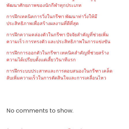
พัฒนาศักยภาพของนักกีฬาทุกประเภท
การฝึกเทคนิคการวิ่งในกรีฑา พัฒนาท่าวิ่งให้มี
ประสิทธิภาพเพื่อสร้างผลงานที่ดีที่สุด
การฝึกความคล่องตัวในกรีฑา ปัจจัยสำคัญที่ช่วยเพิ่ม
ความเร็ว การทรงตัว และประสิทธิภาพในการแข่งขัน
การฝึกการออกตัวในกรีฑา เทคนิคสำคัญที่ช่วยสร้าง
ความได้เปรียบตั้งแต่เสี้ยววินาทีแรก
การฝึกระบบประสาทและการตอบสนองในกรีฑา เคล็ด
ลับเพิ่มความเร็วในการตัดสินใจและการเคลื่อนไหว
No comments to show.