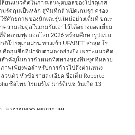
เปลี่ยนแนวคิดในการเล่นฟุตบอลของโปรตุเกส
มรัดกุมเป็นหลัก สู่ทีมที่กล้าเปิดเกมรุก ครอง
ช้ศักยภาพของนักเตะรุ่นใหม่อย่างเต็มที่ ขณะ
กษาความสมดุลในเกมรับเอาไว้ได้อย่างยอดเยี่ยม
ี่ติดตามฟุตบอลโลก 2026 พร้อมศึกษารูปแบบ
าติโปรตุเกสผ่าน ทางเข้า UFABET ล่าสุด โร
ซ คือกุนซือที่น่าจับตามองอย่างยิ่ง เพราะแนวคิด
สำคัญในการกำหนดทิศทางของทีมชุดที่หลาย
กยภาพเพียงพอสำหรับการก้าวไปถึงตำแหน่ง
ส่วนตัว หัวข้อ รายละเอียด ชื่อเต็ม Roberto
iu ชื่อไทย โรแบร์โต มาร์ติเนซ วันเกิด 13
6
in
SPORTNEWS AND FOOTBALL