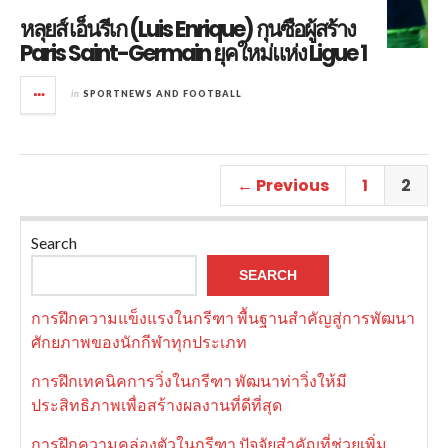
หลุยส์ เอ็นรีเก (Luis Enrique) กุนซือผู้สร้าง
Paris Saint-Germain ยุคใหม่แห่ง Ligue 1
in
SPORTNEWS AND FOOTBALL
← Previous
1
2
Search
SEARCH
การฝึกความแข็งแรงในกรีฑา พื้นฐานสำคัญสู่การพัฒนา
ศักยภาพของนักกีฬาทุกประเภท
การฝึกเทคนิคการวิ่งในกรีฑา พัฒนาท่าวิ่งให้มี
ประสิทธิภาพเพื่อสร้างผลงานที่ดีที่สุด
การฝึกความคล่องตัวในกรีฑา ปัจจัยสำคัญที่ช่วยเพิ่ม