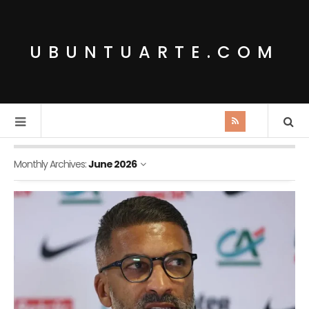
UBUNTUARTE.COM
Monthly Archives:
June 2026