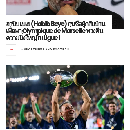
ฮาบิบ เบเย (Habib Beye) กุนซือผู้กลับบ้าน
เพื่อพา Olympique de Marseille ทวงคืน
ความยิ่งใหญ่ใน Ligue 1
in
SPORTNEWS AND FOOTBALL